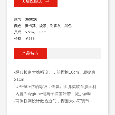
天猫旗舰店
款号：369026
颜色：黄卡其、淡紫、迷雾灰、黑色
尺码：57cm、59cm
价格：￥268
产品特点
-经典披肩大檐帽设计，前帽檐10cm，后披肩
21cm
-UPF50+防晒等级，锦氨四面弹柔软亲肤面料
-内置Polygiene银离子抑菌汗带，减少异味
-两侧拼网设计散热透气，帽围大小可调节