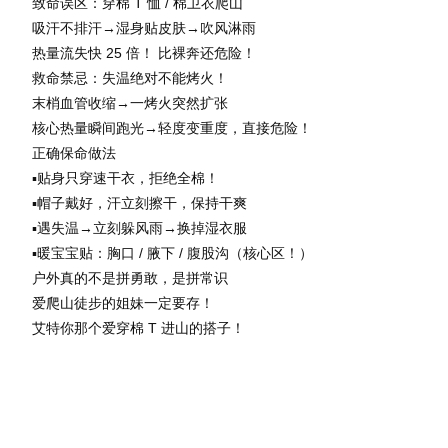
致命误区：穿棉 T 恤 / 棉卫衣爬山
吸汗不排汗→湿身贴皮肤→吹风淋雨
热量流失快 25 倍！ 比裸奔还危险！
救命禁忌：失温绝对不能烤火！
末梢血管收缩→一烤火突然扩张
核心热量瞬间跑光→轻度变重度，直接危险！
正确保命做法
▪️贴身只穿速干衣，拒绝全棉！
▪️帽子戴好，汗立刻擦干，保持干爽
▪️遇失温→立刻躲风雨→换掉湿衣服
▪️暖宝宝贴：胸口 / 腋下 / 腹股沟（核心区！）
户外真的不是拼勇敢，是拼常识
爱爬山徒步的姐妹一定要存！
艾特你那个爱穿棉 T 进山的搭子！