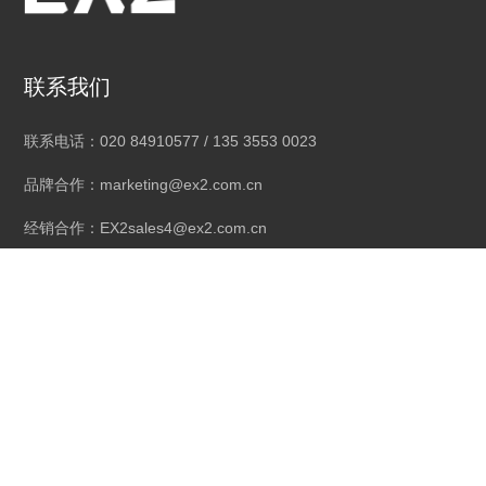
联系我们
联系电话：020 84910577 / 135 3553 0023
品牌合作：marketing@ex2.com.cn
经销合作：EX2sales4@ex2.com.cn
公司地址：广州市南沙区东涌镇昌利工业城昌盛路1号3楼
社交媒体
线上店铺