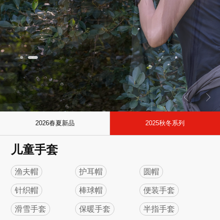
2026春夏新品
2025秋冬系列
儿童手套
渔夫帽
护耳帽
圆帽
针织帽
棒球帽
便装手套
滑雪手套
保暖手套
半指手套