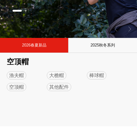
2026春夏新品
2025秋冬系列
空顶帽
渔夫帽
大檐帽
棒球帽
空顶帽
其他配件