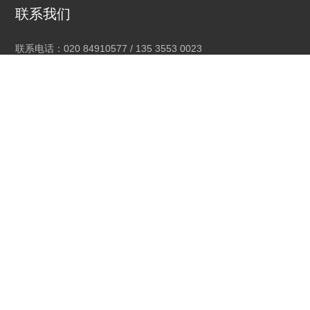
联系我们
联系电话：020 84910577 / 135 3553 0023
品牌合作：marketing@ex2.com.cn
经销合作：EX2sales4@ex2.com.cn
公司地址：广州市南沙区东涌镇昌利工业城昌盛路1号3楼
社交媒体
线上店铺